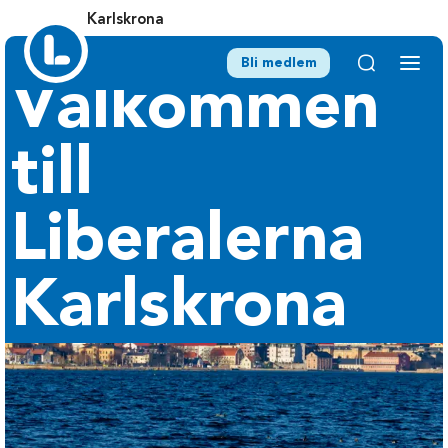
Karlskrona
Bli medlem
Välkommen
till
Liberalerna
Karlskrona