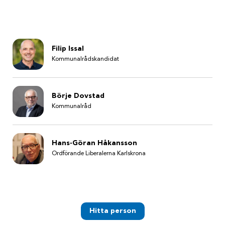
Filip Issal
Kommunalrådskandidat
Börje Dovstad
Kommunalråd
Hans-Göran Håkansson
Ordförande Liberalerna Karlskrona
Hitta person