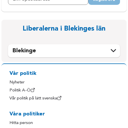
Liberalerna i Blekinges län
Blekinge
Karlshamn
Ronneby
Karlskrona
Sölvesborg
Vår politik
Olofström
Nyheter
Politik A-Ö
Vår politik på lätt svenska
Våra politiker
Hitta person