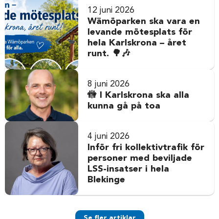
12 juni 2026
Wämöparken ska vara en
levande mötesplats för
hela Karlskrona – året
runt. 🌳🎶
8 juni 2026
🚻 I Karlskrona ska alla
kunna gå på toa
4 juni 2026
Inför fri kollektivtrafik för
personer med beviljade
LSS-insatser i hela
Blekinge
Se fler artiklar