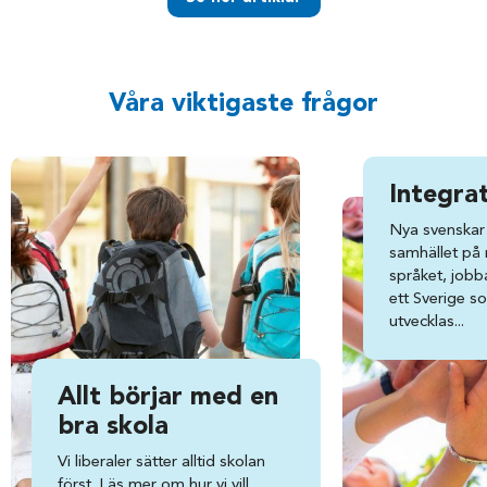
Våra viktigaste frågor
Integra
Nya svenskar 
samhället på ri
språket, jobba
ett Sverige s
utvecklas...
Allt börjar med en
bra skola
Vi liberaler sätter alltid skolan
först. Läs mer om hur vi vill